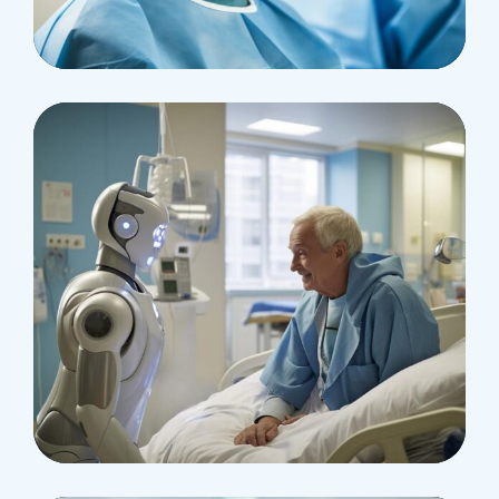
Health
Neurosurgery Surgeon
Osteopaths
Abdominal Aneurysm