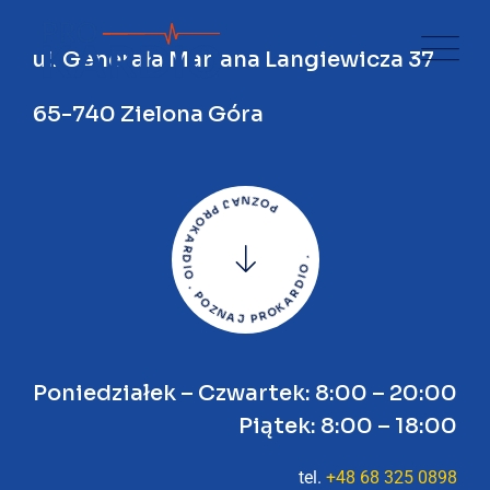
ul. Generała Mariana Langiewicza 37
65-740 Zielona Góra
PO
Z
N
A
J
P
R
O
K
A
R
D
I
O
.
P
OZNA
J
P
R
O
K
A
R
D
I
O
.
Poniedziałek – Czwartek: 8:00 – 20:00
Piątek: 8:00 – 18:00
tel.
+48 68 325 0898