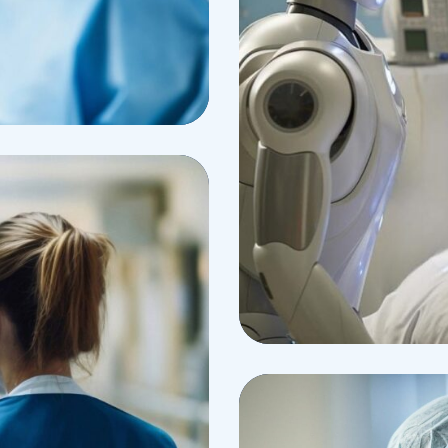
Osteopaths
Abdominal An