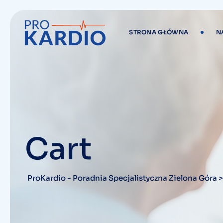
Skip
to
content
STRONA GŁÓWNA
N
Cart
ProKardio - Poradnia Specjalistyczna Zielona Góra